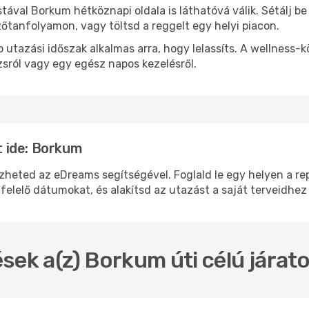
stával Borkum hétköznapi oldala is láthatóvá válik. Sétálj 
zőtanfolyamon, vagy töltsd a reggelt egy helyi piacon.
 utazási időszak alkalmas arra, hogy lelassíts. A wellness-
sról vagy egy egész napos kezelésről.
 ide: Borkum
ted az eDreams segítségével. Foglald le egy helyen a repül
felelő dátumokat, és alakítsd az utazást a saját terveidhez
sek a(z) Borkum úti célú járat