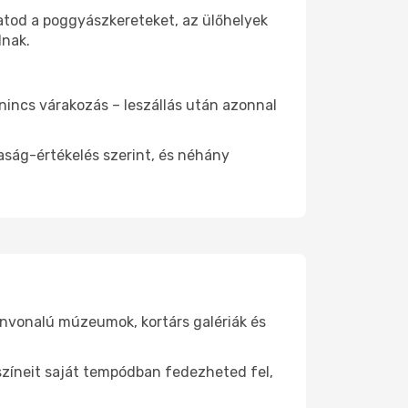
atod a poggyászkereteket, az ülőhelyek
dnak.
 nincs várakozás – leszállás után azonnal
aság-értékelés szerint, és néhány
ínvonalú múzeumok, kortárs galériák és
yszíneit saját tempódban fedezheted fel,