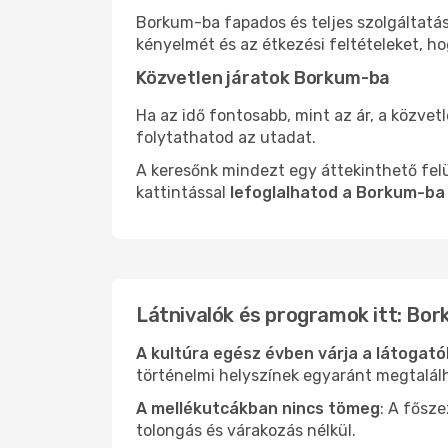
Borkum-ba fapados és teljes szolgáltatá
kényelmét és az étkezési feltételeket, h
Közvetlen járatok Borkum-ba
Ha az idő fontosabb, mint az ár, a közvet
folytathatod az utadat.
A keresőnk mindezt egy áttekinthető felü
kattintással
lefoglalhatod a Borkum-ba
Látnivalók és programok itt: Bo
A kultúra egész évben várja a látogat
történelmi helyszínek egyaránt megtalál
A mellékutcákban nincs tömeg
: A fősz
tolongás és várakozás nélkül.