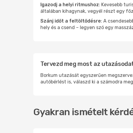
Igazodj a helyi ritmushoz
: Kevesebb turi
általában kihagynak, vegyél részt egy fő
Szánj időt a feltöltődésre
: A csendesebb
hely és a csend – legyen szó egy masszáz
Tervezd meg most az utazásodat
Borkum utazását egyszerűen megszervezhe
autóbérlést is, válaszd ki a számodra meg
Gyakran ismételt kérdé