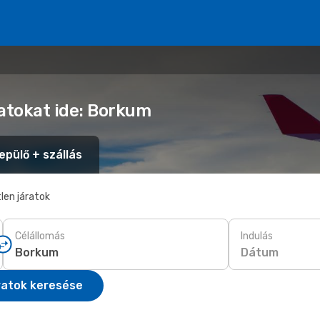
latokat ide: Borkum
epülő + szállás
len járatok
Célállomás
Indulás
Dátum
ratok keresése