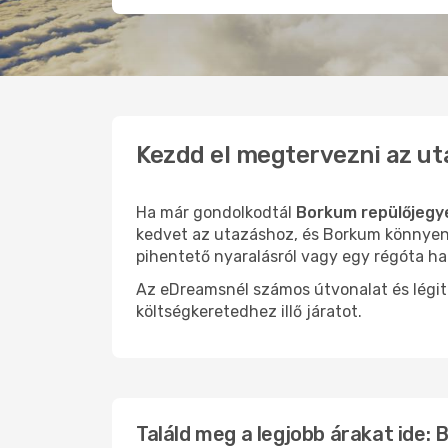
Kezdd el megtervezni az u
Ha már gondolkodtál
Borkum repülőjegy
kedvet az utazáshoz, és Borkum könnyen o
pihentető nyaralásról vagy egy régóta ha
Az eDreamsnél számos útvonalat és légit
költségkeretedhez illő járatot.
Találd meg a legjobb árakat ide: