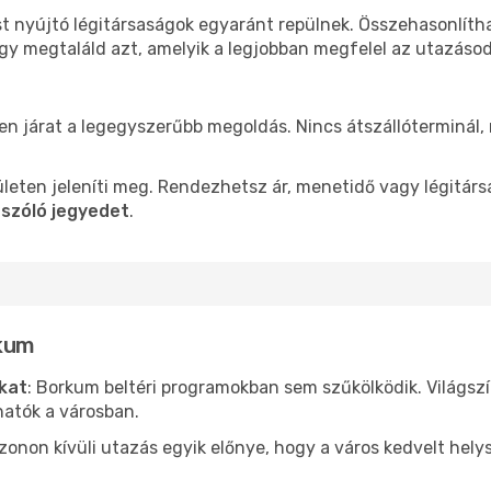
st nyújtó légitársaságok egyaránt repülnek. Összehasonlíth
ogy megtaláld azt, amelyik a legjobban megfelel az utazáso
len járat a legegyszerűbb megoldás. Nincs átszállóterminál,
leten jeleníti meg. Rendezhetsz ár, menetidő vagy légitárs
 szóló jegyedet
.
rkum
ókat
: Borkum beltéri programokban sem szűkölködik. Világsz
hatók a városban.
ezonon kívüli utazás egyik előnye, hogy a város kedvelt hel