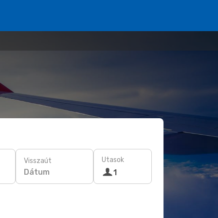
Utasok
Visszaút
Dátum
1