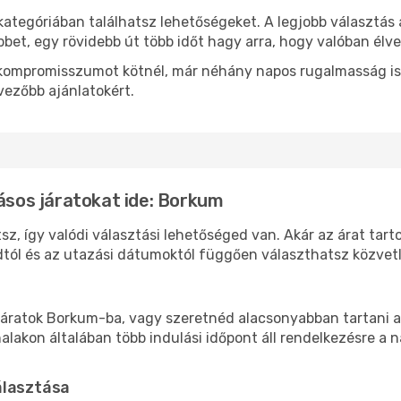
kategóriában találhatsz lehetőségeket. A legjobb választás
bbet, egy rövidebb út több időt hagy arra, hogy valóban élve
ok kompromisszumot kötnél, már néhány napos rugalmasság is
vezőbb ajánlatokért.
lásos járatokat ide: Borkum
z, így valódi választási lehetőséged van. Akár az árat tart
tól és az utazási dátumoktól függően választhatsz közvetle
áratok Borkum-ba, vagy szeretnéd alacsonyabban tartani a 
akon általában több indulási időpont áll rendelkezésre a na
álasztása