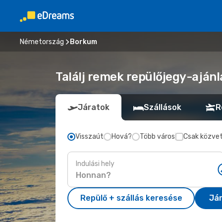
Németország
Borkum
Találj remek repülőjegy-aján
Járatok
Szállások
R
Visszaút
Hová?
Több város
Csak közvet
Indulási hely
Repülő + szállás keresése
Já