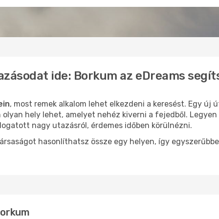
tazásodat ide: Borkum az eDreams segít
ein
, most remek alkalom lehet elkezdeni a keresést. Egy új 
lyan hely lehet, amelyet nehéz kiverni a fejedből. Legyen 
logatott nagy utazásról, érdemes időben körülnézni.
ársaságot hasonlíthatsz össze egy helyen, így egyszerűbbe
 Borkum