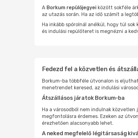
A
Borkum repülőjegyei
között sokféle ár
az utazás során. Ha az idő számít a legtö
Ha inkább spórolnál anélkül, hogy túl s
és indulási repülőteret is megnézni a ked
Fedezd fel a közvetlen és átszál
Borkum-ba többféle útvonalon is eljuthats
menetrendet keresed, az indulási városod
Átszállásos járatok Borkum-ba
Ha a városodból nem indulnak közvetlen j
megfontolásra érdemes. Ezeken az útvonal
érezhetően alacsonyabb lehet.
A neked megfelelő légitársaság kiv