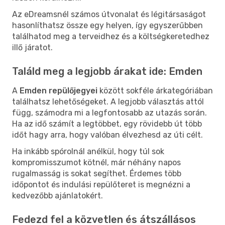
Az eDreamsnél számos útvonalat és légitársaságot
hasonlíthatsz össze egy helyen, így egyszerűbben
találhatod meg a terveidhez és a költségkeretedhez
illő járatot.
Találd meg a legjobb árakat ide: Emden
A
Emden repülőjegyei
között sokféle árkategóriában
találhatsz lehetőségeket. A legjobb választás attól
függ, számodra mi a legfontosabb az utazás során.
Ha az idő számít a legtöbbet, egy rövidebb út több
időt hagy arra, hogy valóban élvezhesd az úti célt.
Ha inkább spórolnál anélkül, hogy túl sok
kompromisszumot kötnél, már néhány napos
rugalmasság is sokat segíthet. Érdemes több
időpontot és indulási repülőteret is megnézni a
kedvezőbb ajánlatokért.
Fedezd fel a közvetlen és átszállásos