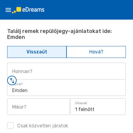
Találj remek repülőjegy-ajánlatokat ide:
Emden
Visszaút
Hová?
Honnan?
Hová?
Emden
Utasok
Mikor?
1 felnőtt
Csak közvetlen járatok