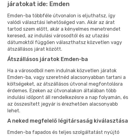
járatokat ide: Emden
Emden-ba többféle útvonalon is eljuthatsz, így
valódi választási lehetőséged van. Akár az árat
tartod szem előtt, akár a kényelmes menetrendet
keresed, az indulási városodtól és az utazási
dátumoktól függően választhatsz közvetlen vagy
átszállásos járat között.
Átszállásos járatok Emden-ba
Ha a városodból nem indulnak közvetlen járatok
Emden-ba, vagy szeretnéd alacsonyabban tartani a
költségeket, az átszállásos útvonal megfontolásra
érdemes. Ezeken az útvonalakon általában több
indulási időpont áll rendelkezésre a nap folyamán, és
az összesített jegyár is érezhetően alacsonyabb
lehet.
A neked megfelelő légitársaság kiválasztása
Emden-ba fapados és teljes szolgáltatást nyújtó