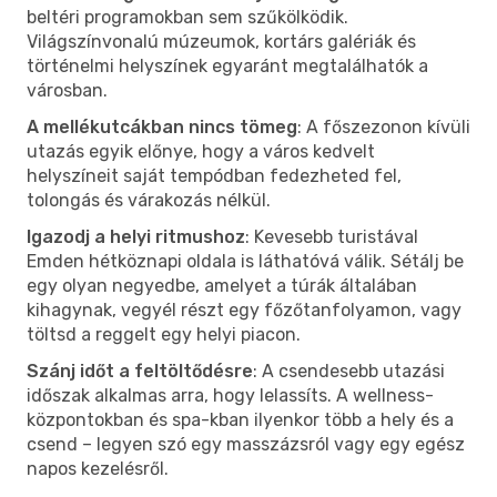
beltéri programokban sem szűkölködik.
Világszínvonalú múzeumok, kortárs galériák és
történelmi helyszínek egyaránt megtalálhatók a
városban.
A mellékutcákban nincs tömeg
: A főszezonon kívüli
utazás egyik előnye, hogy a város kedvelt
helyszíneit saját tempódban fedezheted fel,
tolongás és várakozás nélkül.
Igazodj a helyi ritmushoz
: Kevesebb turistával
Emden hétköznapi oldala is láthatóvá válik. Sétálj be
egy olyan negyedbe, amelyet a túrák általában
kihagynak, vegyél részt egy főzőtanfolyamon, vagy
töltsd a reggelt egy helyi piacon.
Szánj időt a feltöltődésre
: A csendesebb utazási
időszak alkalmas arra, hogy lelassíts. A wellness-
központokban és spa-kban ilyenkor több a hely és a
csend – legyen szó egy masszázsról vagy egy egész
napos kezelésről.