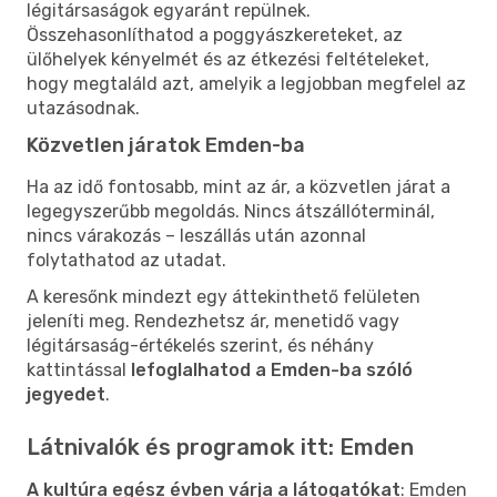
légitársaságok egyaránt repülnek.
Összehasonlíthatod a poggyászkereteket, az
ülőhelyek kényelmét és az étkezési feltételeket,
hogy megtaláld azt, amelyik a legjobban megfelel az
utazásodnak.
Közvetlen járatok Emden-ba
Ha az idő fontosabb, mint az ár, a közvetlen járat a
legegyszerűbb megoldás. Nincs átszállóterminál,
nincs várakozás – leszállás után azonnal
folytathatod az utadat.
A keresőnk mindezt egy áttekinthető felületen
jeleníti meg. Rendezhetsz ár, menetidő vagy
légitársaság-értékelés szerint, és néhány
kattintással
lefoglalhatod a Emden-ba szóló
jegyedet
.
Látnivalók és programok itt: Emden
A kultúra egész évben várja a látogatókat
: Emden