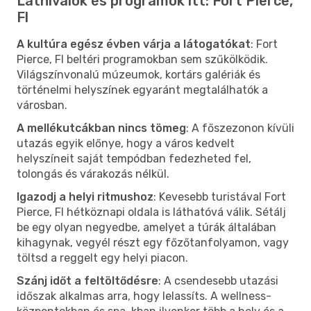
Látnivalók és programok itt: Fort Pierce,
Fl
A kultúra egész évben várja a látogatókat
: Fort
Pierce, Fl beltéri programokban sem szűkölködik.
Világszínvonalú múzeumok, kortárs galériák és
történelmi helyszínek egyaránt megtalálhatók a
városban.
A mellékutcákban nincs tömeg
: A főszezonon kívüli
utazás egyik előnye, hogy a város kedvelt
helyszíneit saját tempódban fedezheted fel,
tolongás és várakozás nélkül.
Igazodj a helyi ritmushoz
: Kevesebb turistával Fort
Pierce, Fl hétköznapi oldala is láthatóvá válik. Sétálj
be egy olyan negyedbe, amelyet a túrák általában
kihagynak, vegyél részt egy főzőtanfolyamon, vagy
töltsd a reggelt egy helyi piacon.
Szánj időt a feltöltődésre
: A csendesebb utazási
időszak alkalmas arra, hogy lelassíts. A wellness-