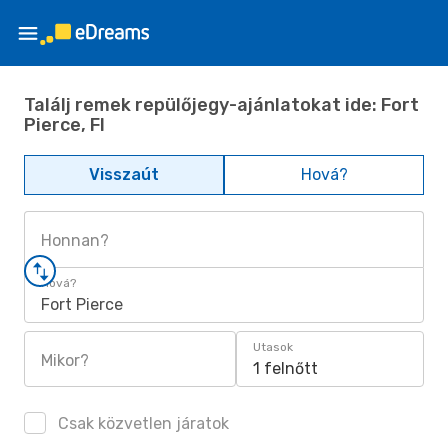
Találj remek repülőjegy-ajánlatokat ide: Fort
Pierce, Fl
Visszaút
Hová?
Honnan?
Hová?
Fort Pierce
Utasok
Mikor?
1 felnőtt
Csak közvetlen járatok