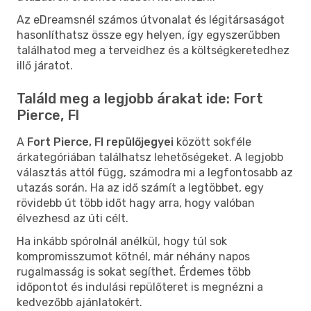
Az eDreamsnél számos útvonalat és légitársaságot
hasonlíthatsz össze egy helyen, így egyszerűbben
találhatod meg a terveidhez és a költségkeretedhez
illő járatot.
Találd meg a legjobb árakat ide: Fort
Pierce, Fl
A
Fort Pierce, Fl repülőjegyei
között sokféle
árkategóriában találhatsz lehetőségeket. A legjobb
választás attól függ, számodra mi a legfontosabb az
utazás során. Ha az idő számít a legtöbbet, egy
rövidebb út több időt hagy arra, hogy valóban
élvezhesd az úti célt.
Ha inkább spórolnál anélkül, hogy túl sok
kompromisszumot kötnél, már néhány napos
rugalmasság is sokat segíthet. Érdemes több
időpontot és indulási repülőteret is megnézni a
kedvezőbb ajánlatokért.