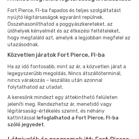
Fort Pierce, Fl-ba fapados és teljes szolgáltatást
nyújtó légitársaságok egyaránt repülnek.
Összehasonlíthatod a poggyászkereteket, az
ülőhelyek kényelmét és az étkezési feltételeket,
hogy megtaláld azt, amelyik a legjobban megfelel az
utazásodnak.
Közvetlen járatok Fort Pierce, Fl-ba
Ha az idő fontosabb, mint az ár, a közvetlen járat a
legegyszerűbb megoldás. Nincs átszállóterminál,
nincs várakozás – leszállás után azonnal
folytathatod az utadat.
A keresőnk mindezt egy áttekinthető felületen
jeleníti meg. Rendezhetsz ár, menetidő vagy
légitársaság-értékelés szerint, és néhány
kattintással
lefoglalhatod a Fort Pierce, Fl-ba
szóló jegyedet
.