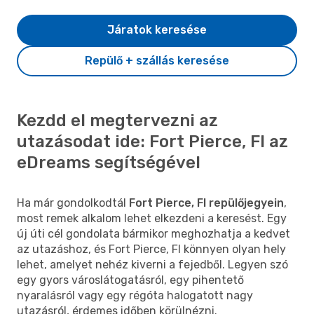
Járatok keresése
Repülő + szállás keresése
Kezdd el megtervezni az
utazásodat ide: Fort Pierce, Fl az
eDreams segítségével
Ha már gondolkodtál
Fort Pierce, Fl repülőjegyein
,
most remek alkalom lehet elkezdeni a keresést. Egy
új úti cél gondolata bármikor meghozhatja a kedvet
az utazáshoz, és Fort Pierce, Fl könnyen olyan hely
lehet, amelyet nehéz kiverni a fejedből. Legyen szó
egy gyors városlátogatásról, egy pihentető
nyaralásról vagy egy régóta halogatott nagy
utazásról, érdemes időben körülnézni.