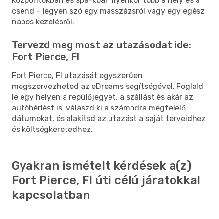
központokban és spa-kban ilyenkor több a hely és a
csend – legyen szó egy masszázsról vagy egy egész
napos kezelésről.
Tervezd meg most az utazásodat ide:
Fort Pierce, Fl
Fort Pierce, Fl utazását egyszerűen
megszervezheted az eDreams segítségével. Foglald
le egy helyen a repülőjegyet, a szállást és akár az
autóbérlést is, válaszd ki a számodra megfelelő
dátumokat, és alakítsd az utazást a saját terveidhez
és költségkeretedhez.
Gyakran ismételt kérdések a(z)
Fort Pierce, Fl úti célú járatokkal
kapcsolatban