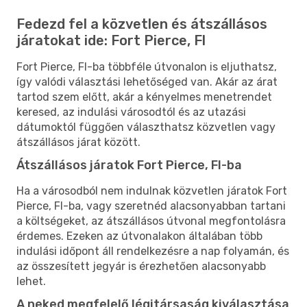
Fedezd fel a közvetlen és átszállásos
járatokat ide: Fort Pierce, Fl
Fort Pierce, Fl-ba többféle útvonalon is eljuthatsz,
így valódi választási lehetőséged van. Akár az árat
tartod szem előtt, akár a kényelmes menetrendet
keresed, az indulási városodtól és az utazási
dátumoktól függően választhatsz közvetlen vagy
átszállásos járat között.
Átszállásos járatok Fort Pierce, Fl-ba
Ha a városodból nem indulnak közvetlen járatok Fort
Pierce, Fl-ba, vagy szeretnéd alacsonyabban tartani
a költségeket, az átszállásos útvonal megfontolásra
érdemes. Ezeken az útvonalakon általában több
indulási időpont áll rendelkezésre a nap folyamán, és
az összesített jegyár is érezhetően alacsonyabb
lehet.
A neked megfelelő légitársaság kiválasztása