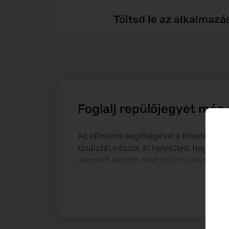
Töltsd le az alkalmazá
Foglalj repülőjegyet még
Az
eDreams
segítségével a következő u
kínálatát nézzük át helyetted, hogy mi
elérhető legjobb árak közül választhats
a legjobban illik az utazási terveidhez.
minden megtalálható, amire az utazáso
tervezni, és azoknak is, akik az utolsó p