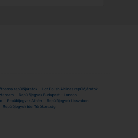
nk úgy lettek kialakítva, hogy időt és
d, gyakran nagyobb kedvezményt kapsz,
jedt, ezért rengeteg lehetőség közül
gy tengerparti pihenésre, akár egy
lsz, amelyek pontosan a terveidhez
ülőjegy-összehasonlító eszköze
egy átmeneti áremelkedés miatt. Az
Az ártrendek áttekintése segít pontosan
fthansa repülőjáratok
Lot Polish Airlines repülőjáratok
zterdam
Repülőjegyek Budapest – London
am
Repülőjegyek Athén
Repülőjegyek Lisszabon
Repülőjegyek ide: Törökország
 teljessé teheted az utazási terveidet.
amelyekkel eljutsz a célállomásodra.