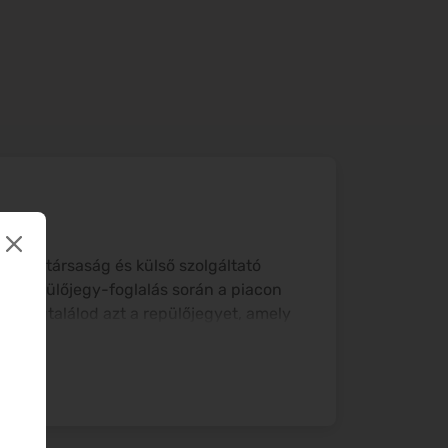
 légitársaság és külső szolgáltató
. A repülőjegy-foglalás során a piacon
an megtalálod azt a repülőjegyet, amely
ssza utat tervezel, az
eDreams
-en
sunk, akik hónapokkal előre szeretnek