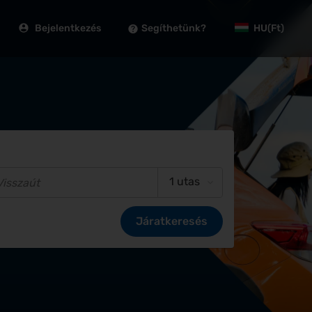
Bejelentkezés
Segíthetünk?
HU
(Ft)
1 utas
Járatkeresés