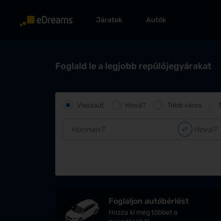
Járatok
Autók
Foglald le a legjobb repülőjegyárakat
Visszaút
Hová?
Több város
Foglaljon autóbérlést
Hozza ki még többet a